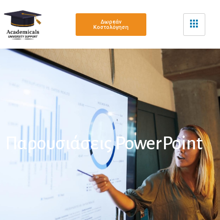
Δωρεάν
Κοστολόγηση
Παρουσιάσεις PowerPoint